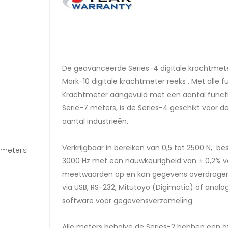
De geavanceerde Series-4 digitale krachtmete
Mark-10 digitale krachtmeter reeks . Met alle f
Krachtmeter aangevuld met een aantal functi
Serie-7 meters, is de Series-4 geschikt voor 
aantal industrieën.
Verkrijgbaar in bereiken van 0,5 tot 2500 N, 
tmeters
Vooraanzicht van de Series-4 digitale krachtme
3000 Hz met een nauwkeurigheid van ± 0,2% van
met zijn sterke aluminium behuizing en groot ver
meetwaarden op en kan gegevens overdragen
display
via USB, RS-232, Mitutoyo (Digimatic) of anal
software voor gegevensverzameling.
Alle meters behalve de Series-2 hebben een 