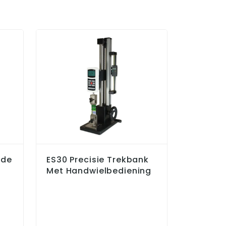
rde
ES30 Precisie Trekbank
Series-
Met Handwielbediening
F105 / F
F505H S
Frames
F105 / F
F505H