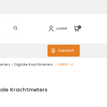
0
LOGIN
s
Contact
meters
Digitale Krachtmeters
SERIES-4
tale Krachtmeters