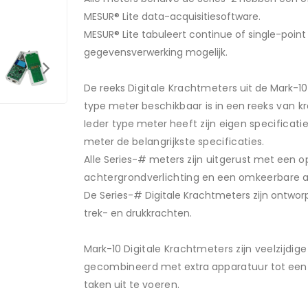
MESUR® Lite data-acquisitiesoftware.
MESUR® Lite tabuleert continue of single-poin
gegevensverwerking mogelijk.
De reeks
Digitale
Krachtmeters
uit de Mark-1
type meter
beschikbaar
is in een
reeks van
k
Ieder
type meter
heeft
zijn
eigen
specificati
meter ​​de
belangrijkste
specificaties
.
Alle
Series-# meters
zijn
uitgerust
met een
o
achtergrondverlichting
en een
omkeerbare
De Series-# Digitale Krachtmeters zijn ontwo
trek- en drukkrachten.
Mark-10
Digitale
Krachtmeters
zijn
veelzijdige
gecombineerd
met extra
apparatuur
tot ee
taken uit te
voeren
.