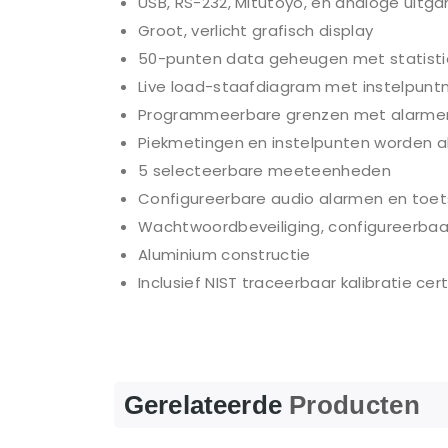
USB, RS-232, Mitutoyo, en analoge uitg
Groot, verlicht grafisch display
50-punten data geheugen met statisti
Live load-staafdiagram met instelpunt
Programmeerbare grenzen met alarme
Piekmetingen en instelpunten worden a
5 selecteerbare meeteenheden
Configureerbare audio alarmen en toet
Wachtwoordbeveiliging, configureerbaar 
Aluminium constructie
Inclusief NIST traceerbaar kalibratie cert
Gerelateerde
Producten