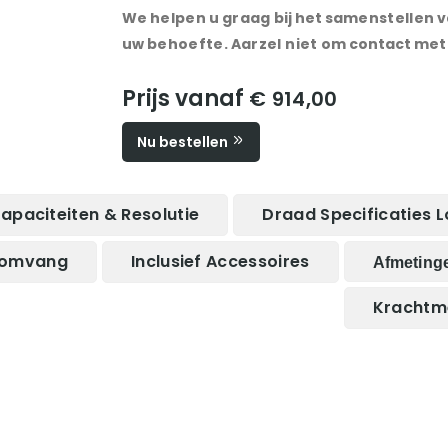
We
helpen
u
graag
bij het
samenstellen
v
uw
behoefte
.
Aarzel
niet
om contact met 
Prijs vanaf
€ 914,00
Nu bestellen
apaciteiten & Resolutie
Draad Specificaties L
romvang
Inclusief Accessoires
Afmeting
Krachtme