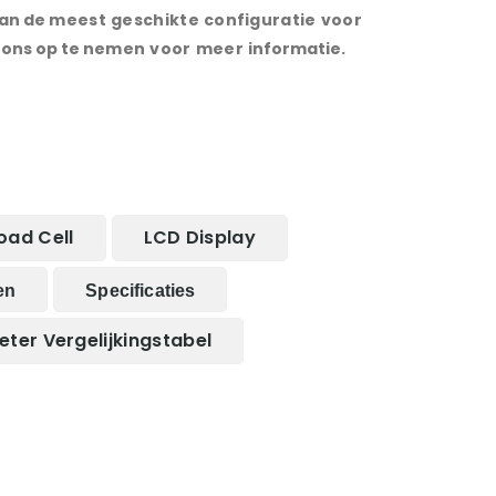
an de
meest
geschikte
configuratie
voor
ons op te
nemen
voor
meer
informatie
.
oad Cell
LCD Display
en
Specificaties
ter Vergelijkingstabel