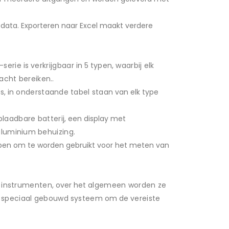
t data. Exporteren naar Excel maakt verdere
0-
serie
is
verkrijgbaar
in 5
typen
,
waarbij
elk
racht
bereiken
..
es
, in
onderstaande
tabel
staan
van elk type
plaadbare
batterij
, een display met
aluminium
behuizing
.
rpen om te worden gebruikt voor het meten van
instrumenten
, over het
algemeen
worden
ze
n
speciaal
gebouwd
systeem
om de
vereiste