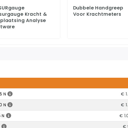
SURgauge
Dubbele Handgreep
surgauge Kracht &
Voor Krachtmeters
plaatsing Analyse
ftware
5 N
€ 1
0 N
€ 1
5 N
€ 1.
€ 