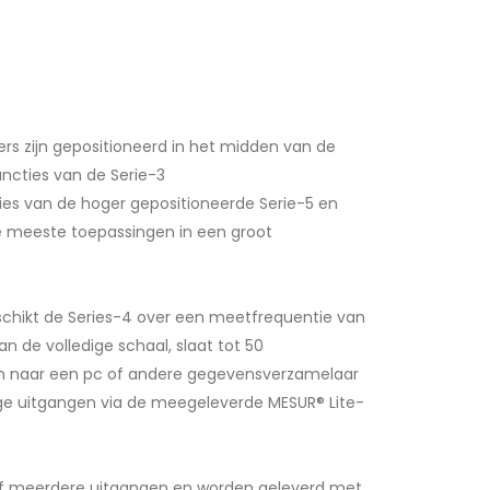
rs zijn gepositioneerd in het midden van de
uncties van de Serie-3
es van de hoger gepositioneerde Serie-5 en
de meeste toepassingen in een groot
beschikt de Series-4 over een meetfrequentie van
ter
Het display met achtergrondverlichting heeft grote,
 de volledige schaal, slaat tot 50
licht
goed leesbare cijfers, piekwaarden,
 naar een pc of andere gegevensverzamelaar
instelpuntindicatoren, analoge belasting
w
oge uitgangen via de meegeleverde MESUR® Lite-
staafdiagram en meer.
of meerdere uitgangen en worden geleverd met