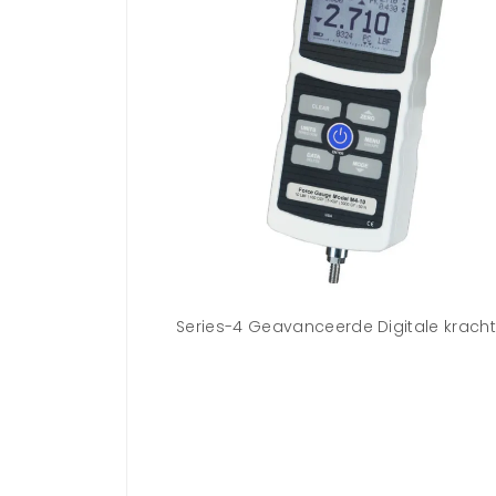
ma waarmee data
Series-4 Geavanceerde Digitale krach
-meter kan worden
orm weer wordt
el kan worden
erwerking.