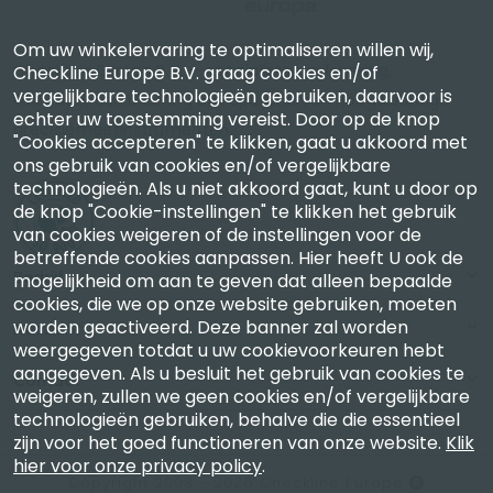
Om uw winkelervaring te optimaliseren willen wij,
Checkline Europe B.V. — specialisten in levering,
Checkline Europe B.V. graag cookies en/of
vergelijkbare technologieën gebruiken, daarvoor is
kalibratie, certificering en reparatie van hoogwaardige
echter uw toestemming vereist. Door op de knop
precisiemeetinstrumenten.
"Cookies accepteren" te klikken, gaat u akkoord met
ons gebruik van cookies en/of vergelijkbare
technologieën. Als u niet akkoord gaat, kunt u door op
de knop "Cookie-instellingen" te klikken het gebruik
van cookies weigeren of de instellingen voor de
betreffende cookies aanpassen. Hier heeft U ook de
Bedrijf
mogelijkheid om aan te geven dat alleen bepaalde
cookies, die we op onze website gebruiken, moeten
worden geactiveerd. Deze banner zal worden
Account
weergegeven totdat u uw cookievoorkeuren hebt
aangegeven. Als u besluit het gebruik van cookies te
Contact
weigeren, zullen we geen cookies en/of vergelijkbare
technologieën gebruiken, behalve die die essentieel
zijn voor het goed functioneren van onze website.
Klik
hier voor onze privacy policy
.
Copyright 2003 - 2026 Checkline Europe