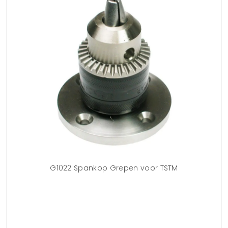
G1022 Spankop Grepen voor TSTM
G
 in
 met