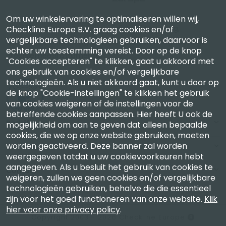
Om uw winkelervaring te optimaliseren willen wij,
Checkline Europe B.V. — specialisten in levering,
Checkline Europe B.V. graag cookies en/of
vergelijkbare technologieën gebruiken, daarvoor is
kalibratie, certificering en reparatie van hoogwaardige
echter uw toestemming vereist. Door op de knop
precisiemeetinstrumenten.
"Cookies accepteren" te klikken, gaat u akkoord met
ons gebruik van cookies en/of vergelijkbare
technologieën. Als u niet akkoord gaat, kunt u door op
de knop "Cookie-instellingen" te klikken het gebruik
van cookies weigeren of de instellingen voor de
betreffende cookies aanpassen. Hier heeft U ook de
Bedrijf
mogelijkheid om aan te geven dat alleen bepaalde
cookies, die we op onze website gebruiken, moeten
worden geactiveerd. Deze banner zal worden
Account
weergegeven totdat u uw cookievoorkeuren hebt
aangegeven. Als u besluit het gebruik van cookies te
Contact
weigeren, zullen we geen cookies en/of vergelijkbare
technologieën gebruiken, behalve die die essentieel
zijn voor het goed functioneren van onze website.
Klik
hier voor onze privacy policy
.
Copyright 2003 - 2026 Checkline Europe